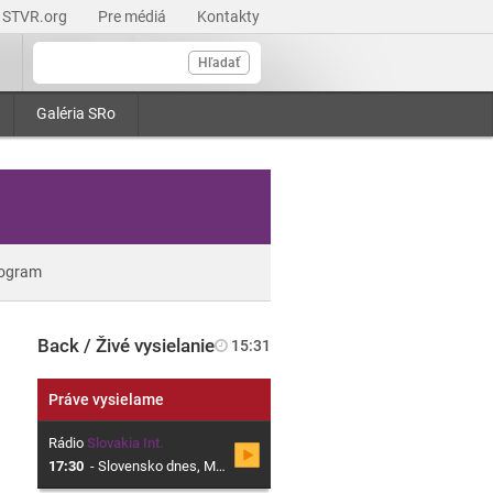
STVR.org
Pre médiá
Kontakty
Hľadať
Galéria SRo
ogram
Back / Živé vysielanie
15:31
Práve vysielame
Rádio
Slovakia Int.
17:30
-
Slovensko dnes, Magazín o Slovensku