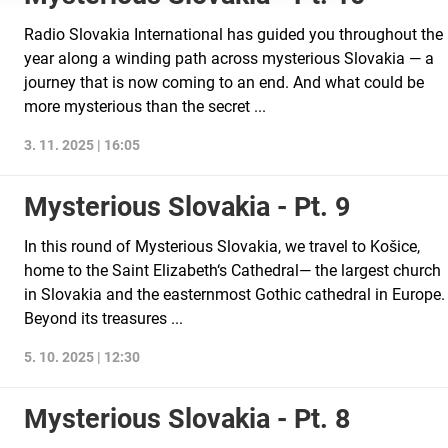
Radio Slovakia International has guided you throughout the
year along a winding path across mysterious Slovakia — a
journey that is now coming to an end. And what could be
more mysterious than the secret ...
3. 11. 2025 | 16:05
Mysterious Slovakia - Pt. 9
ov z rôznych zdrojov
In this round of Mysterious Slovakia, we travel to Košice,
home to the Saint Elizabeth‘s Cathedral— the largest church
in Slovakia and the easternmost Gothic cathedral in Europe.
Beyond its treasures ...
5. 10. 2025 | 12:30
Mysterious Slovakia - Pt. 8