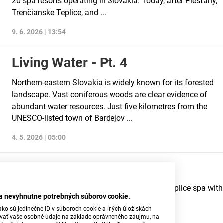
20 spa resorts operating in Slovakia. Today, after Piešťany,
Trenčianske Teplice, and ...
9. 6. 2026 | 13:54
Living Water - Pt. 4
Northern-eastern Slovakia is widely known for its forested
landscape. Vast coniferous woods are clear evidence of
abundant water resources. Just five kilometres from the
UNESCO-listed town of Bardejov ...
4. 5. 2026 | 05:00
Living Water - Pt. 3
This time, we invite you to visit Trenčianske Teplice spa with
ba nevyhnutne potrebných súborov cookie.
us.
ko sú jedinečné ID v súboroch cookie a iných úložiskách
úvať vaše osobné údaje na základe oprávneného záujmu, na