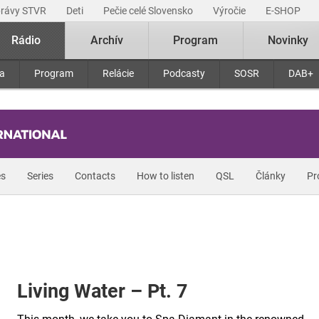
právy STVR
Deti
Pečie celé Slovensko
Výročie
E-SHOP
Rádio
Archív
Program
Novinky
ra
Program
Relácie
Podcasty
SOSR
DAB+
s
Series
Contacts
How to listen
QSL
Články
Pr
Living Water – Pt. 7