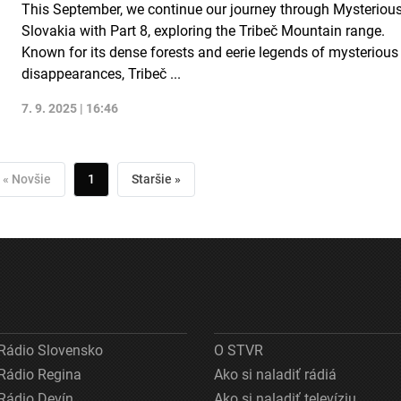
This September, we continue our journey through Mysteriou
Slovakia with Part 8, exploring the Tribeč Mountain range.
Known for its dense forests and eerie legends of mysterious
disappearances, Tribeč ...
7. 9. 2025 | 16:46
« Novšie
1
Staršie »
Rádio Slovensko
O STVR
Rádio Regina
Ako si naladiť rádiá
Rádio Devín
Ako si naladiť televíziu