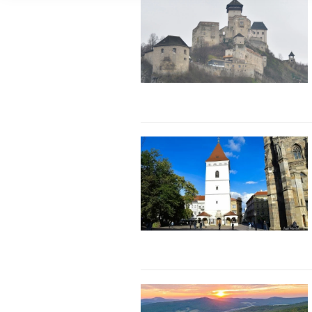
Použiť profily na výber personalizovanej reklamy
Vytvoriť profily na prispôsobenie obsahu
Použiť profily na výber prispôsobeného obsahu
Meranie výkonnosti reklamy
Meranie výkonnosti obsahu
Pochopiť cieľové skupiny na základe štatistík alebo spájania údaj
Vývoj a zlepšovanie služieb
Použitie obmedzených údajov na výber obsahu
Špeciálne funkcie IAB:
Používanie presných údajov o geografickej polohe
Identifikácia zariadení na základe aktívne vyžiadaných informácií
Účely spracovania, ktoré nie sú v kompetencii IAB: