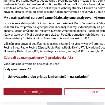
námietku proti tomu otvorte „Nastavenia“. Svoje nastavenia môžete prijať, odmie
nastavenia“ alebo kedykoľvek kliknutím na tlačidlo odtlačku prsta v ľavom doln
kliknite na odtlačok prsta alebo odkaz v päte webovej stránky a kliknite na polo
odvolať. Tieto voľby budú signalizované našim partnerom a neovplyvnia údaje p
My a naši partneri spracovávame údaje, aby sme analyzovali výkonn
Uchovávanie alebo prístup k informáciám na zariadení. Použiť obmedzené údaje 
reklamu. Použiť profily na výber personalizovanej reklamy. Vytvoriť profily na 
obsahu. Meranie výkonnosti reklamy. Meranie výkonnosti obsahu. Pochopiť cieľo
rôznych zdrojov. Vývoj a zlepšovanie služieb. Použitie obmedzených údajov na 
Údaje môžu byť zdieľané mimo Európskej únie a odosielané do USA.
Váš súhlas a pravidlá používania cookie sa vzťahujú na všetky webové stránky „
Regina Stred, Rádio Regina Západ, Rádio Patria, Rádio Devín, RTVS, Hudobné pozd
Slovensky, Rádio Junior, RSI, Rádio Regina Východ, Rádio_FM, RSI Espanol, NEV.
Zobraziť zoznam partnerov (1 predajcovia IAB)
Vaše údaje používame na nasledujúce účely:
Účely spracovania IAB:
Uchovávanie alebo prístup k informáciám na zariadení
Použiť obmedzené údaje na výber reklamy
Ok, pokračujte
Poprieť
Vytvoriť profily pre personalizovanú reklamu