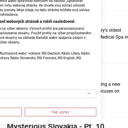
tnuť alebo spravovať kliknutím na tlačidlo „Spravovať
5. 4. 2026 | 13:28
om rohu webovej stránky. Ak chcete svoj súhlas odvolať,
žku ponuky Moje údaje, na tejto stránke môžete svoj súhlas
rehliadania.
Living Water - Pt. 2
osť webových stránok a robili nasledovné:
na výber reklamy. Vytvoriť profily pre personalizovanú
Now, we invite you to discover one of the country’s oldest
prispôsobenie obsahu. Použiť profily na výber prispôsobeného
and most renowned spa resorts — the Slovak Medical Spa i
vé skupiny na základe štatistík alebo spájania údajov z
výber obsahu.
Piešťany.
Rozhlasové weby“ vrátane: RSI Deutsch, Rádio Litera, Rádio
9. 3. 2026 | 16:06
ravy, Rádio Slovensko, RSI Francais, RSI English, RSI
Living Water - Pt. 1
In this year's listener competition, we're presenting a new
thematic series entitled "Living Water," which focuses on
Slovakian spas and mineral waters.
11. 2. 2026 | 15:38
Nie, uprav
Mysterious Slovakia - Pt. 10