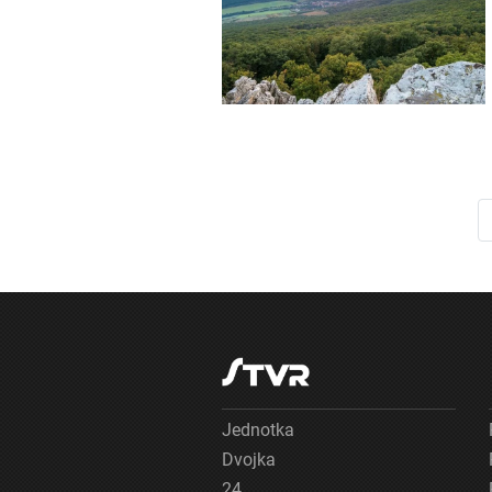
Potrebný
Výkon
Funkčné
Reklama
Jednotka
Dvojka
24