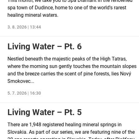
This month, we take you to Spa Diamant in the renowned
spa town of Dudince, home to one of the world's rarest
healing mineral waters.
3. 8. 2026 | 13:44
Living Water – Pt. 6
Nestled beneath the majestic peaks of the High Tatras,
where the morning sun gently touches the mountain slopes
and the breeze carries the scent of pine forests, lies Nový
Smokovec...
5. 7. 2026 | 16:30
Living Water – Pt. 5
There are 1,948 registered healing mineral springs in
Slovakia. As part of our series, we are featuring nine of the