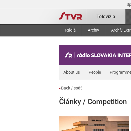
S
Televízia
Rádiá
Archív
Archív Ext
About us
People
Programme
«
Back / späť
Články / Competition