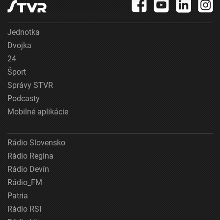
Účely spracovania IAB:
Uchovávanie alebo prístup k informáciám na
zariadení
Jednotka
Dvojka
Použiť obmedzené údaje na výber reklamy
24
Šport
Vytvoriť profily pre personalizovanú reklamu
Správy STVR
Použiť profily na výber personalizovanej
Podcasty
reklamy
Mobilné aplikácie
Vytvoriť profily na prispôsobenie obsahu
Použiť profily na výber prispôsobeného obsahu
Rádio Slovensko
Rádio Regina
Meranie výkonnosti reklamy
Rádio Devín
Meranie výkonnosti obsahu
Rádio_FM
Patria
Pochopiť cieľové skupiny na základe štatistík
Rádio RSI
alebo spájania údajov z rôznych zdrojov