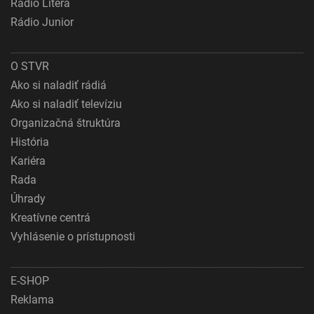
Rádio Litera
Vývoj a zlepšovanie služieb
Rádio Junior
Použitie obmedzených údajov na výber obsahu
O STVR
Špeciálne funkcie IAB:
Ako si naladiť rádiá
Používanie presných údajov o geografickej
polohe
Ako si naladiť televíziu
Organizačná štruktúra
Identifikácia zariadení na základe aktívne
vyžiadaných informácií
História
Kariéra
Účely spracovania, ktoré nie sú v kompetencii IAB:
Rada
Potrebný
Úhrady
Výkon
Kreatívne centrá
Vyhlásenie o prístupnosti
Funkčné
Reklama
E-SHOP
Reklama