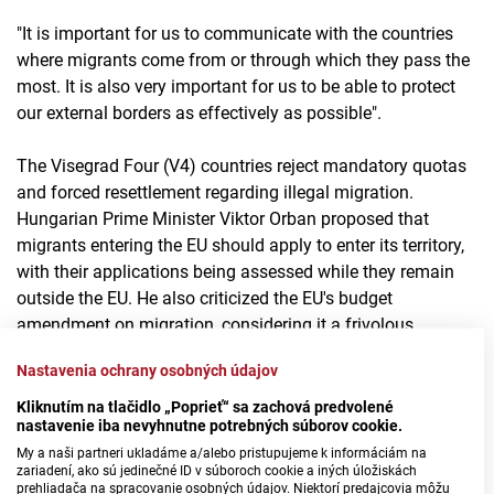
"It is important for us to communicate with the countries
where migrants come from or through which they pass the
most. It is also very important for us to be able to protect
our external borders as effectively as possible".
The Visegrad Four (V4) countries reject mandatory quotas
and forced resettlement regarding illegal migration.
Hungarian Prime Minister Viktor Orban proposed that
migrants entering the EU should apply to enter its territory,
with their applications being assessed while they remain
outside the EU. He also criticized the EU's budget
amendment on migration, considering it a frivolous
proposal, and requested a new budget proposal from the
Nastavenia ochrany osobných údajov
European Commission. Czech Prime Minister Petr Fiala
emphasized the importance of a functional refugee return
Kliknutím na tlačidlo „Poprieť“ sa zachová predvolené
nastavenie iba nevyhnutne potrebných súborov cookie.
policy and increased cooperation with migrants' countries
My a naši partneri ukladáme a/alebo pristupujeme k informáciám na
of origin.
zariadení, ako sú jedinečné ID v súboroch cookie a iných úložiskách
prehliadača na spracovanie osobných údajov. Niektorí predajcovia môžu