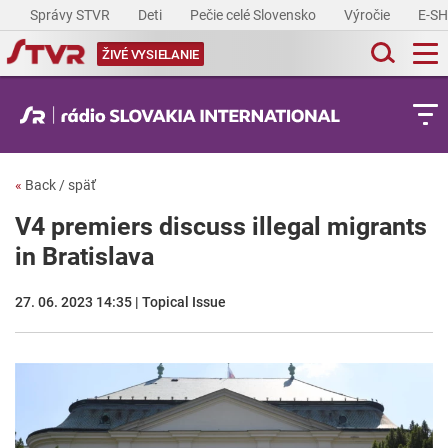
Správy STVR
Deti
Pečie celé Slovensko
Výročie
E-S
ŽIVÉ VYSIELANIE
«
Back / späť
V4 premiers discuss illegal migrants
in Bratislava
27. 06. 2023 14:35 | Topical Issue