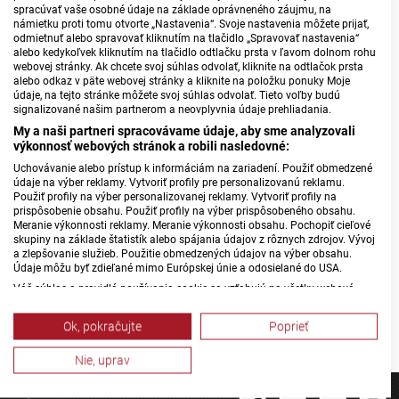
spracúvať vaše osobné údaje na základe oprávneného záujmu, na
"We need to focus on a functional return policy. In terms of
námietku proti tomu otvorte „Nastavenia“. Svoje nastavenia môžete prijať,
effective border protection, we need to strengthen
odmietnuť alebo spravovať kliknutím na tlačidlo „Spravovať nastavenia“
alebo kedykoľvek kliknutím na tlačidlo odtlačku prsta v ľavom dolnom rohu
cooperation in terms of preventing illegal migration and
webovej stránky. Ak chcete svoj súhlas odvolať, kliknite na odtlačok prsta
human trafficking. We need to cut off the routes by which
alebo odkaz v päte webovej stránky a kliknite na položku ponuky Moje
údaje, na tejto stránke môžete svoj súhlas odvolať. Tieto voľby budú
people enter Europe, and we need to be much more
signalizované našim partnerom a neovplyvnia údaje prehliadania.
effective than we have been so far."
My a naši partneri spracovávame údaje, aby sme analyzovali
výkonnosť webových stránok a robili nasledovné:
Polish Prime Minister Mateusz Morawiecki called for
Uchovávanie alebo prístup k informáciám na zariadení. Použiť obmedzené
údaje na výber reklamy. Vytvoriť profily pre personalizovanú reklamu.
effective protection of internal borders and support for
Použiť profily na výber personalizovanej reklamy. Vytvoriť profily na
countries in the EU's immediate neighborhood. The summit
prispôsobenie obsahu. Použiť profily na výber prispôsobeného obsahu.
Meranie výkonnosti reklamy. Meranie výkonnosti obsahu. Pochopiť cieľové
marked the end of Slovakia's one-year presidency of the V4.
skupiny na základe štatistík alebo spájania údajov z rôznych zdrojov. Vývoj
The Czech Republic will take over the presidency on 1 July.
a zlepšovanie služieb. Použitie obmedzených údajov na výber obsahu.
Údaje môžu byť zdieľané mimo Európskej únie a odosielané do USA.
Source: TASR
Váš súhlas a pravidlá používania cookie sa vzťahujú na všetky webové
stránky „Rozhlasové weby“ vrátane: RSI Deutsch, Rádio Litera, Rádio Regina
Stred, Rádio Regina Západ, Rádio Patria, Rádio Devín, RTVS, Hudobné
Marianna Palková, Photo: TASR
Ok, pokračujte
Poprieť
pozdravy, Rádio Slovensko, RSI Francais, RSI English, RSI Slovensky, Rádio
Junior, RSI, Rádio Regina Východ, Rádio_FM, RSI Espanol, NEV.
Nie, uprav
Zobraziť zoznam partnerov (1 predajcovia IAB)
Vaše údaje používame na nasledujúce účely: