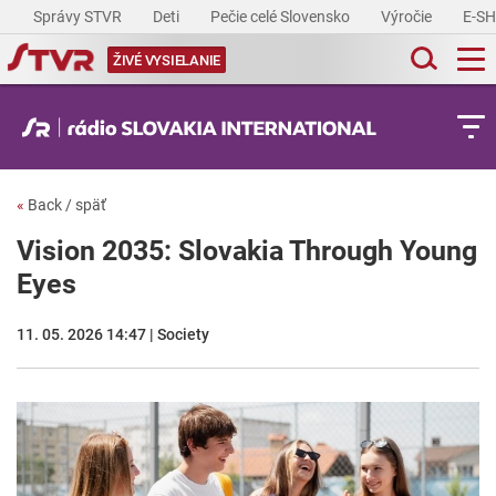
Správy STVR
Deti
Pečie celé Slovensko
Výročie
E-S
ŽIVÉ VYSIELANIE
«
Back / späť
Vision 2035: Slovakia Through Young
Eyes
11. 05. 2026 14:47 | Society