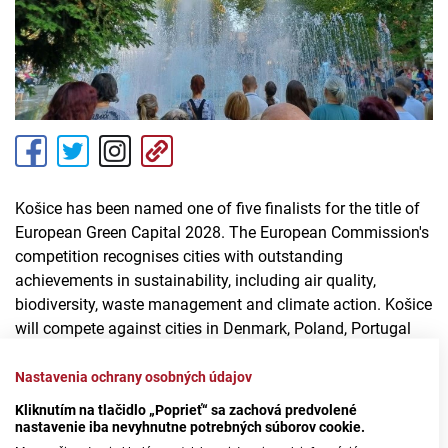
Košice has been named one of five finalists for the title of
European Green Capital 2028. The European Commission's
competition recognises cities with outstanding
achievements in sustainability, including air quality,
biodiversity, waste management and climate action. Košice
will compete against cities in Denmark, Poland, Portugal
and Spain. The winner will be announced on 8 October in
Guimarães, Portugal.
Nastavenia ochrany osobných údajov
Kliknutím na tlačidlo „Poprieť“ sa zachová predvolené
Source: TASR
nastavenie iba nevyhnutne potrebných súborov cookie.
Patrícia Polakovičová; Photo: STVR/RSI