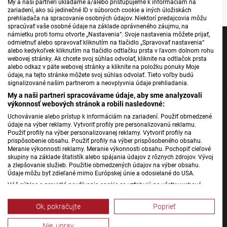
My a naši partneri ukladáme a/alebo pristupujeme k informáciám na
zariadení, ako sú jedinečné ID v súboroch cookie a iných úložiskách
prehliadača na spracovanie osobných údajov. Niektorí predajcovia môžu
spracúvať vaše osobné údaje na základe oprávneného záujmu, na
námietku proti tomu otvorte „Nastavenia“. Svoje nastavenia môžete prijať,
odmietnuť alebo spravovať kliknutím na tlačidlo „Spravovať nastavenia“
alebo kedykoľvek kliknutím na tlačidlo odtlačku prsta v ľavom dolnom rohu
webovej stránky. Ak chcete svoj súhlas odvolať, kliknite na odtlačok prsta
alebo odkaz v päte webovej stránky a kliknite na položku ponuky Moje
Jednotka
údaje, na tejto stránke môžete svoj súhlas odvolať. Tieto voľby budú
signalizované našim partnerom a neovplyvnia údaje prehliadania.
Dvojka
My a naši partneri spracovávame údaje, aby sme analyzovali
24
výkonnosť webových stránok a robili nasledovné:
Šport
Uchovávanie alebo prístup k informáciám na zariadení. Použiť obmedzené
údaje na výber reklamy. Vytvoriť profily pre personalizovanú reklamu.
Správy STVR
Použiť profily na výber personalizovanej reklamy. Vytvoriť profily na
prispôsobenie obsahu. Použiť profily na výber prispôsobeného obsahu.
Podcasty
Meranie výkonnosti reklamy. Meranie výkonnosti obsahu. Pochopiť cieľové
Mobilné aplikácie
skupiny na základe štatistík alebo spájania údajov z rôznych zdrojov. Vývoj
a zlepšovanie služieb. Použitie obmedzených údajov na výber obsahu.
Údaje môžu byť zdieľané mimo Európskej únie a odosielané do USA.
Váš súhlas a pravidlá používania cookie sa vzťahujú na všetky webové
Rádio Slovensko
stránky „Rozhlasové weby“ vrátane: RSI Deutsch, Rádio Litera, Rádio Regina
Stred, Rádio Regina Západ, Rádio Patria, Rádio Devín, RTVS, Hudobné
Rádio Regina
Ok, pokračujte
Poprieť
pozdravy, Rádio Slovensko, RSI Francais, RSI English, RSI Slovensky, Rádio
Rádio Devín
Junior, RSI, Rádio Regina Východ, Rádio_FM, RSI Espanol, NEV.
Nie, uprav