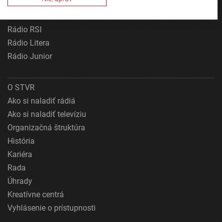
Rádio_FM
Zobraziť zoznam partnerov (1 predajcovia IAB)
Patria
Vaše údaje používame na nasledujúce účely:
Účely spracovania IAB:
Rádio RSI
Rádio Litera
Uchovávanie alebo prístup k informáciám na
zariadení
Rádio Junior
Použiť obmedzené údaje na výber reklamy
O STVR
Vytvoriť profily pre personalizovanú reklamu
Ako si naladiť rádiá
Použiť profily na výber personalizovanej
Ako si naladiť televíziu
reklamy
Organizačná štruktúra
História
Vytvoriť profily na prispôsobenie obsahu
Kariéra
Použiť profily na výber prispôsobeného obsahu
Rada
Úhrady
Meranie výkonnosti reklamy
Kreatívne centrá
Meranie výkonnosti obsahu
Vyhlásenie o prístupnosti