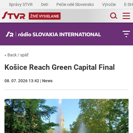
Správy STVR
Deti
Pečie celé Slovensko
Výročie
E-S
ŽIVÉ VYSIELANIE
«
Back / späť
Košice Reach Green Capital Final
08. 07. 2026 13:42 | News