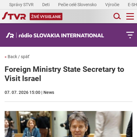
Správy STVR
Deti
Pečie celé Slovensko
Výročie
E-S
ŽIVÉ VYSIELANIE
«
Back / späť
Foreign Ministry State Secretary to
Visit Israel
07. 07. 2026 15:00 | News