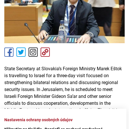
State Secretary at Slovakia’s Foreign Ministry Marek Eštok
is travelling to Israel for a three-day visit focused on
strengthening bilateral relations and discussing regional
security issues. In Jerusalem, he is scheduled to meet
Israeli Foreign Minister Gideon Sa’ar and other senior
officials to discuss cooperation, developments in the
Middle East and broader international affairs. The visit is
aimed at continuing political dialogue between Slovakia
Nastavenia ochrany osobných údajov
and Israel. Eštok will also visit the Yad Vashem Holocaust