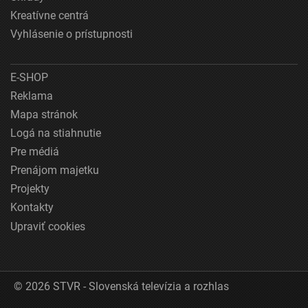
Meranie výkonnosti obsahu
Kreatívne centrá
Pochopiť cieľové skupiny na základe štatistík
Vyhlásenie o prístupnosti
alebo spájania údajov z rôznych zdrojov
Vývoj a zlepšovanie služieb
E-SHOP
Reklama
Použitie obmedzených údajov na výber obsahu
Mapa stránok
Špeciálne funkcie IAB:
Logá na stiahnutie
Používanie presných údajov o geografickej
Pre médiá
polohe
Prenájom majetku
Identifikácia zariadení na základe aktívne
Projekty
vyžiadaných informácií
Kontakty
Účely spracovania, ktoré nie sú v kompetencii IAB:
Upraviť cookies
Potrebný
Výkon
© 2026 STVR - Slovenská televízia a rozhlas
Funkčné