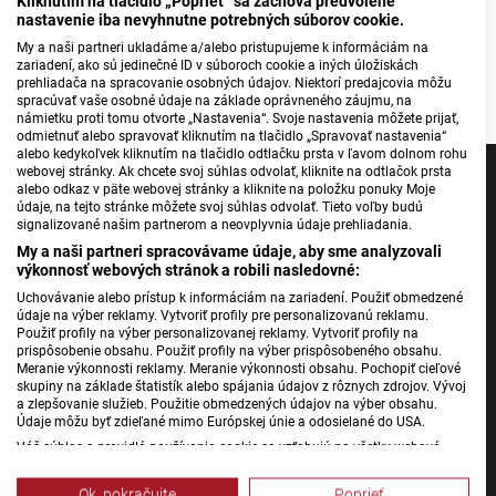
Kliknutím na tlačidlo „Poprieť“ sa zachová predvolené
memorial to pay tribute to the victims of the Holocaust.
nastavenie iba nevyhnutne potrebných súborov cookie.
My a naši partneri ukladáme a/alebo pristupujeme k informáciám na
Source: TASR
zariadení, ako sú jedinečné ID v súboroch cookie a iných úložiskách
Veronika Ščepánová; Photo: TASR
prehliadača na spracovanie osobných údajov. Niektorí predajcovia môžu
spracúvať vaše osobné údaje na základe oprávneného záujmu, na
námietku proti tomu otvorte „Nastavenia“. Svoje nastavenia môžete prijať,
odmietnuť alebo spravovať kliknutím na tlačidlo „Spravovať nastavenia“
alebo kedykoľvek kliknutím na tlačidlo odtlačku prsta v ľavom dolnom rohu
webovej stránky. Ak chcete svoj súhlas odvolať, kliknite na odtlačok prsta
alebo odkaz v päte webovej stránky a kliknite na položku ponuky Moje
údaje, na tejto stránke môžete svoj súhlas odvolať. Tieto voľby budú
signalizované našim partnerom a neovplyvnia údaje prehliadania.
Jednotka
My a naši partneri spracovávame údaje, aby sme analyzovali
výkonnosť webových stránok a robili nasledovné:
Dvojka
Uchovávanie alebo prístup k informáciám na zariadení. Použiť obmedzené
24
údaje na výber reklamy. Vytvoriť profily pre personalizovanú reklamu.
Použiť profily na výber personalizovanej reklamy. Vytvoriť profily na
Šport
prispôsobenie obsahu. Použiť profily na výber prispôsobeného obsahu.
Správy STVR
Meranie výkonnosti reklamy. Meranie výkonnosti obsahu. Pochopiť cieľové
skupiny na základe štatistík alebo spájania údajov z rôznych zdrojov. Vývoj
Podcasty
a zlepšovanie služieb. Použitie obmedzených údajov na výber obsahu.
Údaje môžu byť zdieľané mimo Európskej únie a odosielané do USA.
Mobilné aplikácie
Váš súhlas a pravidlá používania cookie sa vzťahujú na všetky webové
stránky „Rozhlasové weby“ vrátane: RSI Deutsch, Rádio Litera, Rádio Regina
Stred, Rádio Regina Západ, Rádio Patria, Rádio Devín, RTVS, Hudobné
Ok, pokračujte
Poprieť