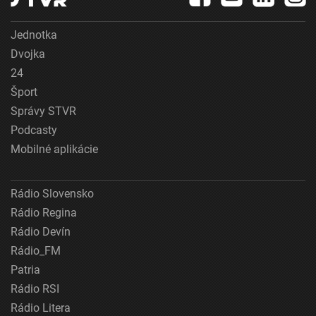
Vytvoriť profily na prispôsobenie obsahu
Jednotka
Použiť profily na výber prispôsobeného obsahu
Dvojka
Meranie výkonnosti reklamy
24
Šport
Meranie výkonnosti obsahu
Správy STVR
Pochopiť cieľové skupiny na základe štatistík
Podcasty
alebo spájania údajov z rôznych zdrojov
Mobilné aplikácie
Vývoj a zlepšovanie služieb
Rádio Slovensko
Použitie obmedzených údajov na výber obsahu
Rádio Regina
Špeciálne funkcie IAB:
Rádio Devín
Používanie presných údajov o geografickej
Rádio_FM
polohe
Patria
Identifikácia zariadení na základe aktívne
Rádio RSI
vyžiadaných informácií
Rádio Litera