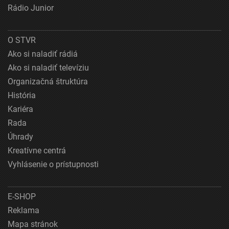
Účely spracovania, ktoré nie sú v kompetencii IAB:
Rádio Junior
Potrebný
Výkon
O STVR
Ako si naladiť rádiá
Funkčné
Ako si naladiť televíziu
Reklama
Organizačná štruktúra
História
Kariéra
Rada
Úhrady
Kreatívne centrá
Vyhlásenie o prístupnosti
E-SHOP
Reklama
Mapa stránok