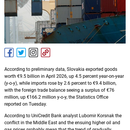
According to preliminary data, Slovakia exported goods
worth €9.5 billion in April 2026, up 4.5 percent year-on-year
(y-o-y), while imports rose by 2.6 percent to €9.4 billion,
with the foreign trade balance seeing a surplus of €76
million, up €166.2 million y-o-y, the Statistics Office
reported on Tuesday.
According to UniCredit Bank analyst Lubomir Korsnak the
conflict in the Middle East and the ensuing higher oil and
gas prices probably mean that the trend of gradually