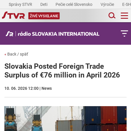
Správy STVR
Deti
Pečie celé Slovensko
Výročie
E-S
ŽIVÉ VYSIELANIE
«
Back / späť
Slovakia Posted Foreign Trade
Surplus of €76 million in April 2026
10. 06. 2026 12:00 | News