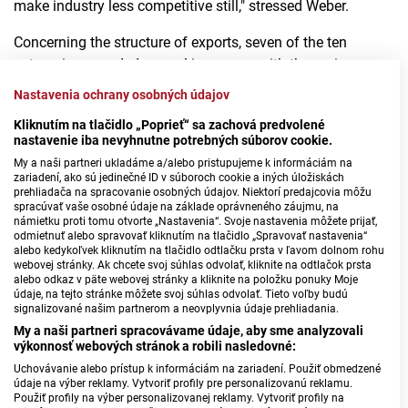
make industry less competitive still," stressed Weber.
Concerning the structure of exports, seven of the ten
categories recorded annual increases, with the main
contributor being a nearly 3-percent increase in machinery
Nastavenia ochrany osobných údajov
and transport equipment (including cars).
Kliknutím na tlačidlo „Poprieť“ sa zachová predvolené
nastavenie iba nevyhnutne potrebných súborov cookie.
On the import side, half of the ten categories saw drops,
My a naši partneri ukladáme a/alebo pristupujeme k informáciám na
while the most significant impact came from the category
zariadení, ako sú jedinečné ID v súboroch cookie a iných úložiskách
of mineral fuels, lubricants and related materials, which
prehliadača na spracovanie osobných údajov. Niektorí predajcovia môžu
spracúvať vaše osobné údaje na základe oprávneného záujmu, na
includes imports of oil, electricity and natural gas. This
námietku proti tomu otvorte „Nastavenia“. Svoje nastavenia môžete prijať,
category rose by nearly 39 percent y-o-y, thus breaking a
odmietnuť alebo spravovať kliknutím na tlačidlo „Spravovať nastavenia“
alebo kedykoľvek kliknutím na tlačidlo odtlačku prsta v ľavom dolnom rohu
five-month streak of consecutive y-o-y falls.
webovej stránky. Ak chcete svoj súhlas odvolať, kliknite na odtlačok prsta
alebo odkaz v päte webovej stránky a kliknite na položku ponuky Moje
Almost 80 percent of Slovakia's exports went to other EU
údaje, na tejto stránke môžete svoj súhlas odvolať. Tieto voľby budú
signalizované našim partnerom a neovplyvnia údaje prehliadania.
countries in April, and imports from them made up some
My a naši partneri spracovávame údaje, aby sme analyzovali
66 percent of the country's total imports. Exports to other
výkonnosť webových stránok a robili nasledovné:
EU countries grew by nearly 7 percent y-o-y, while imports
Uchovávanie alebo prístup k informáciám na zariadení. Použiť obmedzené
from them increased by more than 7 percent. Exports to
údaje na výber reklamy. Vytvoriť profily pre personalizovanú reklamu.
Použiť profily na výber personalizovanej reklamy. Vytvoriť profily na
non-EU countries declined by more than 3 percent, while