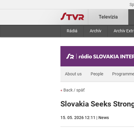
S
Televízia
Rádiá
Archív
Archív Ext
About us
People
Programme
«
Back / späť
Slovakia Seeks Strong
15. 05. 2026 12:11 | News