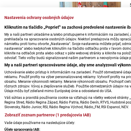
Nastavenia ochrany osobných údajov
Kliknutím na tlačidlo „Poprieť“ sa zachová predvolené nastavenie i
My a naši partneri ukladáme a/alebo pristupujeme k informáciám na zariadení, a
prehliadača na spracovanie osobných údajov. Niektorí predajcovia môžu sprac
námietku proti tomu otvorte „Nastavenia“. Svoje nastavenia môžete prijať, odmie
nastavenia“ alebo kedykoľvek kliknutím na tlačidlo odtlačku prsta v ľavom doln
kliknite na odtlačok prsta alebo odkaz v päte webovej stránky a kliknite na polo
odvolať. Tieto voľby budú signalizované našim partnerom a neovplyvnia údaje p
My a naši partneri spracovávame údaje, aby sme analyzovali výkonn
Uchovávanie alebo prístup k informáciám na zariadení. Použiť obmedzené údaje 
reklamu. Použiť profily na výber personalizovanej reklamy. Vytvoriť profily na 
obsahu. Meranie výkonnosti reklamy. Meranie výkonnosti obsahu. Pochopiť cieľo
rôznych zdrojov. Vývoj a zlepšovanie služieb. Použitie obmedzených údajov na 
Údaje môžu byť zdieľané mimo Európskej únie a odosielané do USA.
Váš súhlas a pravidlá používania cookie sa vzťahujú na všetky webové stránky „
Regina Stred, Rádio Regina Západ, Rádio Patria, Rádio Devín, RTVS, Hudobné pozd
Slovensky, Rádio Junior, RSI, Rádio Regina Východ, Rádio_FM, RSI Espanol, NEV.
Zobraziť zoznam partnerov (1 predajcovia IAB)
Vaše údaje používame na nasledujúce účely:
Účely spracovania IAB: