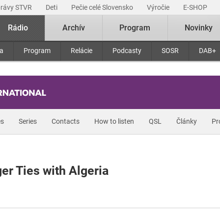
právy STVR
Deti
Pečie celé Slovensko
Výročie
E-SHOP
Rádio
Archív
Program
Novinky
ra
Program
Relácie
Podcasty
SOSR
DAB+
s
Series
Contacts
How to listen
QSL
Články
Pr
er Ties with Algeria