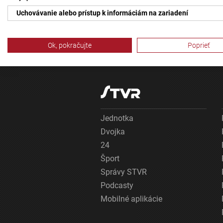
Uchovávanie alebo prístup k informáciám na zariadení
Použiť obmedzené údaje na výber reklamy
Ok, pokračujte
Poprieť
Vytvoriť profily pre personalizovanú reklamu
Použiť profily na výber personalizovanej reklamy
Vytvoriť profily na prispôsobenie obsahu
Použiť profily na výber prispôsobeného obsahu
Jednotka
Dvojka
Meranie výkonnosti reklamy
24
Meranie výkonnosti obsahu
Šport
Správy STVR
Pochopiť cieľové skupiny na základe štatistík alebo spájania údaj
Podcasty
Vývoj a zlepšovanie služieb
Mobilné aplikácie
Použitie obmedzených údajov na výber obsahu