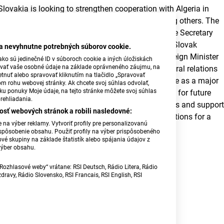
Slovakia is looking to strengthen cooperation with Algeria in
areas such as energy and political dialogue among others. The
topic was discussed during a working visit by State Secretary
Marek Eštok, who also confirmed plans to open a Slovak
ba nevyhnutne potrebných súborov cookie.
embassy in Algeria. During talks with Algerian Foreign Minister
ko sú jedinečné ID v súboroch cookie a iných úložiskách
úvať vaše osobné údaje na základe oprávneného záujmu, na
Ahmed Attaf, both sides highlighted growing bilateral relations
tnuť alebo spravovať kliknutím na tlačidlo „Spravovať
and interest in expanding cooperation. Algeria’s role as a major
om rohu webovej stránky. Ak chcete svoj súhlas odvolať,
žku ponuky Moje údaje, na tejto stránke môžete svoj súhlas
gas supplier to Europe was identified as a key area for future
rehliadania.
partnership. Slovakia aims to deepen economic ties and suppor
osť webových stránok a robili nasledovné:
joint investment projects, while continuing preparations for a
na výber reklamy. Vytvoriť profily pre personalizovanú
formal agreement on economic cooperation.
prispôsobenie obsahu. Použiť profily na výber prispôsobeného
vé skupiny na základe štatistík alebo spájania údajov z
výber obsahu.
Source: TASR
Rozhlasové weby“ vrátane: RSI Deutsch, Rádio Litera, Rádio
Patrícia Polakovičová, Photo: Mzv.sk
ravy, Rádio Slovensko, RSI Francais, RSI English, RSI