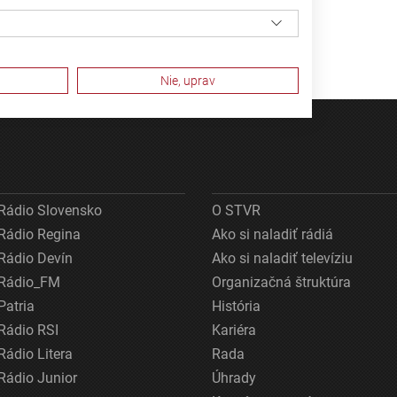
Nie, uprav
Rádio Slovensko
O STVR
Rádio Regina
Ako si naladiť rádiá
Rádio Devín
Ako si naladiť televíziu
Rádio_FM
Organizačná štruktúra
Patria
História
ov z rôznych zdrojov
Rádio RSI
Kariéra
Rádio Litera
Rada
Rádio Junior
Úhrady