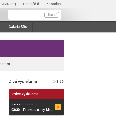
STVR.org
Pre médiá
Kontakty
Hľadať
Galéria SRo
ogram
Živé vysielanie
1:36
Práve vysielame
Rádio
Slovakia Int.
03:30
-
Eslovaquia hoy, Magazín sobre Eslovaquia