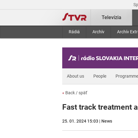
S
Televízia
Rádiá
Archív
Archív Ext
About us
People
Programme
«
Back / späť
Fast track treatment 
25. 01. 2024 15:03 | News