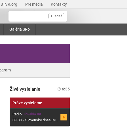
STVR.org
Pre médiá
Kontakty
Hľadať
Galéria SRo
ogram
Živé vysielanie
6:35
Práve vysielame
Rádio
Slovakia Int.
08:30
-
Slovensko dnes, Magazín o Slovensku