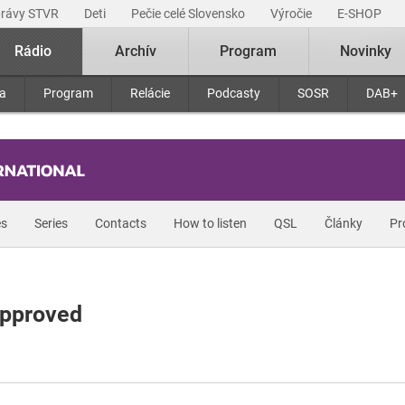
právy STVR
Deti
Pečie celé Slovensko
Výročie
E-SHOP
Rádio
Archív
Program
Novinky
ra
Program
Relácie
Podcasty
SOSR
DAB+
s
Series
Contacts
How to listen
QSL
Články
Pr
approved