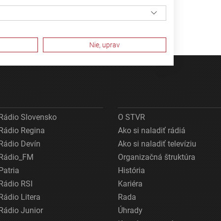
Nie, uprav
Rádio Slovensko
O STVR
Rádio Regina
Ako si naladiť rádiá
Rádio Devín
Ako si naladiť televíziu
Rádio_FM
Organizačná štruktúra
Patria
História
ov z rôznych zdrojov
Rádio RSI
Kariéra
Rádio Litera
Rada
Rádio Junior
Úhrady