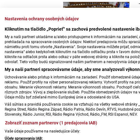
Nastavenia ochrany osobných údajov
Kliknutím na tlačidlo „Poprieť“ sa zachová predvolené nastavenie i
My a naši partneri ukladáme a/alebo pristupujeme k informáciám na zariadení, a
prehliadača na spracovanie osobných údajov. Niektorí predajcovia môžu sprac
námietku proti tomu otvorte „Nastavenia“. Svoje nastavenia môžete prijať, odmie
nastavenia“ alebo kedykoľvek kliknutím na tlačidlo odtlačku prsta v ľavom doln
kliknite na odtlačok prsta alebo odkaz v päte webovej stránky a kliknite na polo
odvolať. Tieto voľby budú signalizované našim partnerom a neovplyvnia údaje p
My a naši partneri spracovávame údaje, aby sme analyzovali výkonn
Uchovávanie alebo prístup k informáciám na zariadení. Použiť obmedzené údaje 
reklamu. Použiť profily na výber personalizovanej reklamy. Vytvoriť profily na 
obsahu. Meranie výkonnosti reklamy. Meranie výkonnosti obsahu. Pochopiť cieľo
rôznych zdrojov. Vývoj a zlepšovanie služieb. Použitie obmedzených údajov na 
Údaje môžu byť zdieľané mimo Európskej únie a odosielané do USA.
Váš súhlas a pravidlá používania cookie sa vzťahujú na všetky webové stránky „
Regina Stred, Rádio Regina Západ, Rádio Patria, Rádio Devín, RTVS, Hudobné pozd
Slovensky, Rádio Junior, RSI, Rádio Regina Východ, Rádio_FM, RSI Espanol, NEV.
Zobraziť zoznam partnerov (1 predajcovia IAB)
Vaše údaje používame na nasledujúce účely:
Účely spracovania IAB: