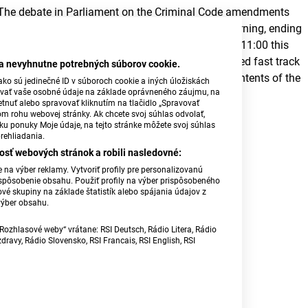
The debate in Parliament on the Criminal Code amendments
ended at twenty minutes after four o’clock this morning, ending
a filibuster by the opposition that lasted weeks. At 11:00 this
morning, the chamber voted to approve the so-called fast track
ba nevyhnutne potrebných súborov cookie.
procedure. This opens the way for debating the contents of the
ko sú jedinečné ID v súboroch cookie a iných úložiskách
úvať vaše osobné údaje na základe oprávneného záujmu, na
bill. (TASR)
tnuť alebo spravovať kliknutím na tlačidlo „Spravovať
om rohu webovej stránky. Ak chcete svoj súhlas odvolať,
Michiel Bicker Caarten, Photo: TASR
žku ponuky Moje údaje, na tejto stránke môžete svoj súhlas
rehliadania.
osť webových stránok a robili nasledovné:
na výber reklamy. Vytvoriť profily pre personalizovanú
prispôsobenie obsahu. Použiť profily na výber prispôsobeného
vé skupiny na základe štatistík alebo spájania údajov z
výber obsahu.
Rozhlasové weby“ vrátane: RSI Deutsch, Rádio Litera, Rádio
ravy, Rádio Slovensko, RSI Francais, RSI English, RSI