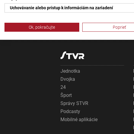
Uchovávanie alebo prístup k informáciám na zariadení
Použiť obmedzené údaje na výber reklamy
Ok, pokračujte
Poprieť
Vytvoriť profily pre personalizovanú reklamu
Použiť profily na výber personalizovanej reklamy
Vytvoriť profily na prispôsobenie obsahu
Použiť profily na výber prispôsobeného obsahu
Jednotka
Dvojka
Meranie výkonnosti reklamy
24
Meranie výkonnosti obsahu
Šport
Správy STVR
Pochopiť cieľové skupiny na základe štatistík alebo spájania údaj
Podcasty
Vývoj a zlepšovanie služieb
Mobilné aplikácie
Použitie obmedzených údajov na výber obsahu