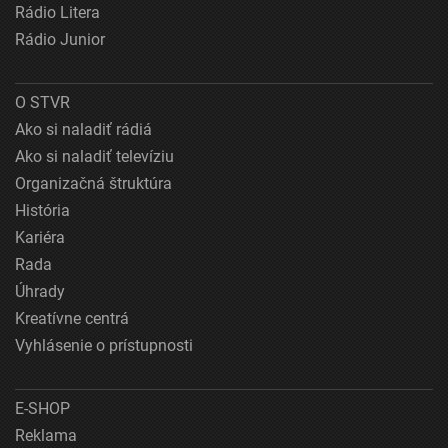
Rádio Litera
Vytvoriť profily na prispôsobenie obsahu
Rádio Junior
Použiť profily na výber prispôsobeného obsahu
O STVR
Meranie výkonnosti reklamy
Ako si naladiť rádiá
Meranie výkonnosti obsahu
Ako si naladiť televíziu
Organizačná štruktúra
Pochopiť cieľové skupiny na základe štatistík
alebo spájania údajov z rôznych zdrojov
História
Kariéra
Vývoj a zlepšovanie služieb
Rada
Použitie obmedzených údajov na výber obsahu
Úhrady
Kreatívne centrá
Špeciálne funkcie IAB:
Vyhlásenie o prístupnosti
Používanie presných údajov o geografickej
polohe
E-SHOP
Identifikácia zariadení na základe aktívne
vyžiadaných informácií
Reklama