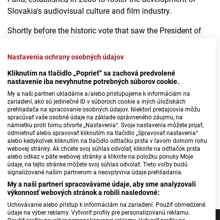
Slovakia's audiovisual culture and film industry.
Shortly before the historic vote that saw the President of
the Slovak Film and Television Academy elected to this
prestigious European post, I sat down with Katarína
Nastavenia ochrany osobných údajov
Krnáčová to speak about the international success of
The
Kliknutím na tlačidlo „Poprieť“ sa zachová predvolené
Flood
, a film she co-produced, and more.
nastavenie iba nevyhnutne potrebných súborov cookie.
My a naši partneri ukladáme a/alebo pristupujeme k informáciám na
Slovak Film Producer Vice President FACE
zariadení, ako sú jedinečné ID v súboroch cookie a iných úložiskách
prehliadača na spracovanie osobných údajov. Niektorí predajcovia môžu
spracúvať vaše osobné údaje na základe oprávneného záujmu, na
námietku proti tomu otvorte „Nastavenia“. Svoje nastavenia môžete prijať,
odmietnuť alebo spravovať kliknutím na tlačidlo „Spravovať nastavenia“
alebo kedykoľvek kliknutím na tlačidlo odtlačku prsta v ľavom dolnom rohu
Máte problém s prehrávaním?
Nahláste nám chybu
v prehrávači.
webovej stránky. Ak chcete svoj súhlas odvolať, kliknite na odtlačok prsta
alebo odkaz v päte webovej stránky a kliknite na položku ponuky Moje
údaje, na tejto stránke môžete svoj súhlas odvolať. Tieto voľby budú
signalizované našim partnerom a neovplyvnia údaje prehliadania.
Martina Greňová Šimkovičová; Photo: SFTA
My a naši partneri spracovávame údaje, aby sme analyzovali
výkonnosť webových stránok a robili nasledovné:
Uchovávanie alebo prístup k informáciám na zariadení. Použiť obmedzené
údaje na výber reklamy. Vytvoriť profily pre personalizovanú reklamu.