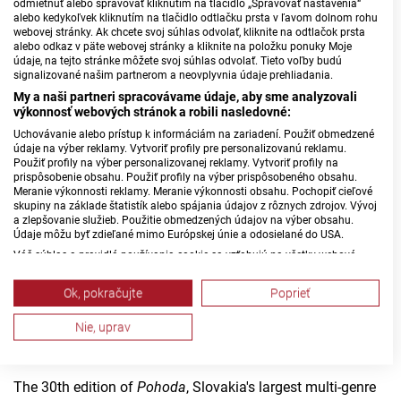
odmietnuť alebo spravovať kliknutím na tlačidlo „Spravovať nastavenia“
chess and cornhole, creative workshops, artisan stalls and
alebo kedykoľvek kliknutím na tlačidlo odtlačku prsta v ľavom dolnom rohu
local food producers.
webovej stránky. Ak chcete svoj súhlas odvolať, kliknite na odtlačok prsta
alebo odkaz v päte webovej stránky a kliknite na položku ponuky Moje
údaje, na tejto stránke môžete svoj súhlas odvolať. Tieto voľby budú
Admission is free, and the event is fully accessible.
signalizované našim partnerom a neovplyvnia údaje prehliadania.
My a naši partneri spracovávame údaje, aby sme analyzovali
Vietnam Day Brings Food, Fashion and Music to Trnava
výkonnosť webových stránok a robili nasledovné:
Uchovávanie alebo prístup k informáciám na zariadení. Použiť obmedzené
On 5 July, Trnava's Amphitheatre will host the fourth
údaje na výber reklamy. Vytvoriť profily pre personalizovanú reklamu.
Vietnam Day
festival, celebrating Vietnamese culture and
Použiť profily na výber personalizovanej reklamy. Vytvoriť profily na
prispôsobenie obsahu. Použiť profily na výber prispôsobeného obsahu.
the Vietnamese community in Slovakia. The programme
Meranie výkonnosti reklamy. Meranie výkonnosti obsahu. Pochopiť cieľové
features concerts, workshops, discussions, sports activities
skupiny na základe štatistík alebo spájania údajov z rôznych zdrojov. Vývoj
a zlepšovanie služieb. Použitie obmedzených údajov na výber obsahu.
and a fashion show of the traditional
Áo dài
.
Údaje môžu byť zdieľané mimo Európskej únie a odosielané do USA.
Váš súhlas a pravidlá používania cookie sa vzťahujú na všetky webové
Visitors can also enjoy Vietnamese cuisine prepared by
stránky „Rozhlasové weby“ vrátane: RSI Deutsch, Rádio Litera, Rádio Regina
restaurants from across Slovakia.
Stred, Rádio Regina Západ, Rádio Patria, Rádio Devín, RTVS, Hudobné
Ok, pokračujte
Poprieť
pozdravy, Rádio Slovensko, RSI Francais, RSI English, RSI Slovensky, Rádio
Junior, RSI, Rádio Regina Východ, Rádio_FM, RSI Espanol, NEV.
Admission is free.
Nie, uprav
Zobraziť zoznam partnerov (1 predajcovia IAB)
The Cure Opens Pohoda’s 30th Birthday Celebration
Vaše údaje používame na nasledujúce účely:
Účely spracovania IAB:
The 30th edition of
Pohoda
, Slovakia's largest multi-genre