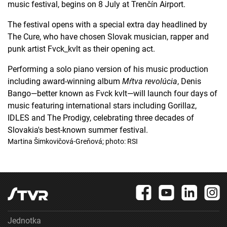
music festival, begins on 8 July at Trenčín Airport.
Uchovávanie alebo prístup k informáciám na
zariadení
The festival opens with a special extra day headlined by
Použiť obmedzené údaje na výber reklamy
The Cure, who have chosen Slovak musician, rapper and
punk artist Fvck_kvlt as their opening act.
Vytvoriť profily pre personalizovanú reklamu
Performing a solo piano version of his music production
Použiť profily na výber personalizovanej
including award-winning album
Mŕtva revolúcia
, Denis
reklamy
Bango—better known as Fvck kvlt—will launch four days of
Vytvoriť profily na prispôsobenie obsahu
music featuring international stars including Gorillaz,
IDLES and The Prodigy, celebrating three decades of
Použiť profily na výber prispôsobeného obsahu
Slovakia's best-known summer festival.
Martina Šimkovičová-Greňová; photo: RSI
Meranie výkonnosti reklamy
Meranie výkonnosti obsahu
Pochopiť cieľové skupiny na základe štatistík
alebo spájania údajov z rôznych zdrojov
Vývoj a zlepšovanie služieb
Jednotka