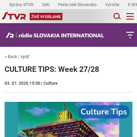
Správy STVR
Deti
Pečie celé Slovensko
Výročie
E-S
ŽIVÉ VYSIELANIE
«
Back / späť
CULTURE TIPS: Week 27/28
03. 07. 2026 15:00 | Culture