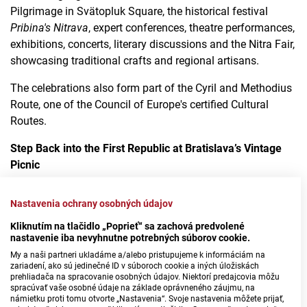
Pilgrimage in Svätopluk Square, the historical festival
Pribina's Nitrava
, expert conferences, theatre performances,
exhibitions, concerts, literary discussions and the Nitra Fair,
showcasing traditional crafts and regional artisans.
The celebrations also form part of the Cyril and Methodius
Route, one of the Council of Europe's certified Cultural
Routes.
Step Back into the First Republic at Bratislava’s Vintage
Picnic
Pack a blanket and picnic basket and head to Janko Kráľ
Nastavenia ochrany osobných údajov
Park in Bratislava on 4 July for the annual
Period Picnic
.
Kliknutím na tlačidlo „Poprieť“ sa zachová predvolené
Visitors are encouraged to dress in the style of the First
nastavenie iba nevyhnutne potrebných súborov cookie.
Czechoslovak Republic, whether with a hat, gloves, elegant
My a naši partneri ukladáme a/alebo pristupujeme k informáciám na
zariadení, ako sú jedinečné ID v súboroch cookie a iných úložiskách
dress or vintage accessories.
prehliadača na spracovanie osobných údajov. Niektorí predajcovia môžu
spracúvať vaše osobné údaje na základe oprávneného záujmu, na
The programme includes traditional crafts, games such as
námietku proti tomu otvorte „Nastavenia“. Svoje nastavenia môžete prijať,