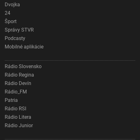
Dvojka
Použitie obmedzených údajov na výber obsahu
24
Špeciálne funkcie IAB:
Šport
Používanie presných údajov o geografickej
Správy STVR
polohe
Podcasty
Identifikácia zariadení na základe aktívne
Mobilné aplikácie
vyžiadaných informácií
Účely spracovania, ktoré nie sú v kompetencii IAB:
Rádio Slovensko
Potrebný
Rádio Regina
Výkon
Rádio Devín
Rádio_FM
Funkčné
Patria
Rádio RSI
Reklama
Rádio Litera
Rádio Junior