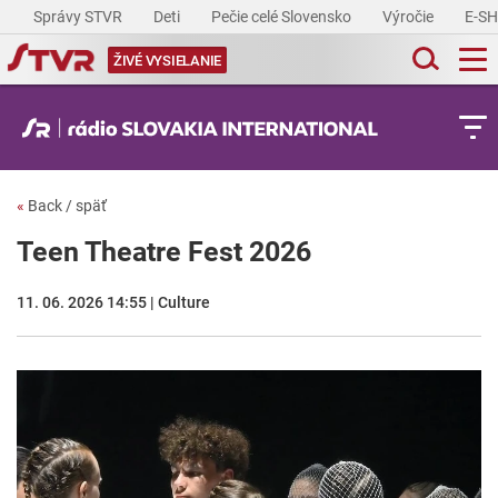
Správy STVR
Deti
Pečie celé Slovensko
Výročie
E-S
ŽIVÉ VYSIELANIE
«
Back / späť
Teen Theatre Fest 2026
11. 06. 2026 14:55 | Culture