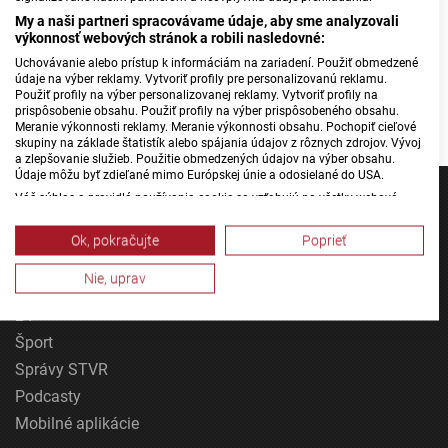
My a naši partneri spracovávame údaje, aby sme analyzovali
výkonnosť webových stránok a robili nasledovné:
Uchovávanie alebo prístup k informáciám na zariadení. Použiť obmedzené
údaje na výber reklamy. Vytvoriť profily pre personalizovanú reklamu.
Použiť profily na výber personalizovanej reklamy. Vytvoriť profily na
Patrícia Polakovićová, Photo: Teen Theatre Fest, RSI
prispôsobenie obsahu. Použiť profily na výber prispôsobeného obsahu.
Meranie výkonnosti reklamy. Meranie výkonnosti obsahu. Pochopiť cieľové
skupiny na základe štatistík alebo spájania údajov z rôznych zdrojov. Vývoj
a zlepšovanie služieb. Použitie obmedzených údajov na výber obsahu.
Údaje môžu byť zdieľané mimo Európskej únie a odosielané do USA.
Váš súhlas a pravidlá používania cookie sa vzťahujú na všetky webové
stránky „Rozhlasové weby“ vrátane: RSI Deutsch, Rádio Litera, Rádio Regina
Stred, Rádio Regina Západ, Rádio Patria, Rádio Devín, RTVS, Hudobné
Ok, pokračujte
Poprieť
pozdravy, Rádio Slovensko, RSI Francais, RSI English, RSI Slovensky, Rádio
Jednotka
Junior, RSI, Rádio Regina Východ, Rádio_FM, RSI Espanol, NEV.
Nie, uprav
Dvojka
Zobraziť zoznam partnerov (1 predajcovia IAB)
24
Vaše údaje používame na nasledujúce účely:
Účely spracovania IAB:
Šport
Správy STVR
Uchovávanie alebo prístup k informáciám na
zariadení
Podcasty
Mobilné aplikácie
Použiť obmedzené údaje na výber reklamy