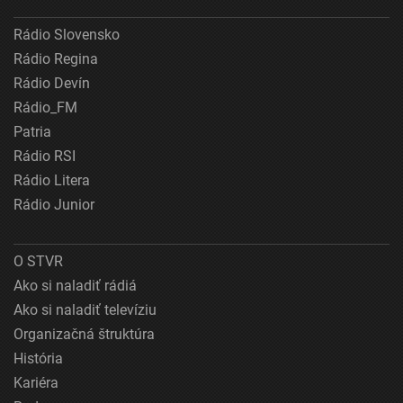
Vytvoriť profily pre personalizovanú reklamu
Rádio Slovensko
Použiť profily na výber personalizovanej
Rádio Regina
reklamy
Rádio Devín
Rádio_FM
Vytvoriť profily na prispôsobenie obsahu
Patria
Použiť profily na výber prispôsobeného obsahu
Rádio RSI
Rádio Litera
Meranie výkonnosti reklamy
Rádio Junior
Meranie výkonnosti obsahu
Pochopiť cieľové skupiny na základe štatistík
O STVR
alebo spájania údajov z rôznych zdrojov
Ako si naladiť rádiá
Vývoj a zlepšovanie služieb
Ako si naladiť televíziu
Organizačná štruktúra
Použitie obmedzených údajov na výber obsahu
História
Špeciálne funkcie IAB:
Kariéra
Používanie presných údajov o geografickej