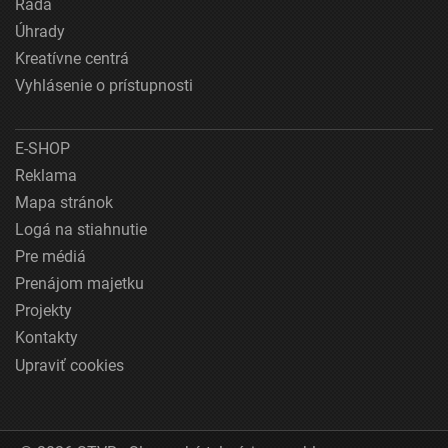
Rada
polohe
Úhrady
Identifikácia zariadení na základe aktívne
Kreatívne centrá
vyžiadaných informácií
Vyhlásenie o prístupnosti
Účely spracovania, ktoré nie sú v kompetencii IAB:
Potrebný
E-SHOP
Reklama
Výkon
Mapa stránok
Funkčné
Logá na stiahnutie
Pre médiá
Reklama
Prenájom majetku
Projekty
Kontakty
Upraviť cookies