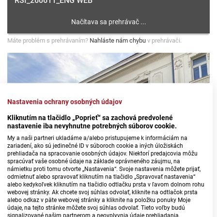
RSI_260611_ENG WEB
Máte problém s prehrávaním?
Nahláste nám chybu
v prehrávači.
Nastavenia ochrany osobných údajov
Kliknutím na tlačidlo „Poprieť“ sa zachová predvolené
nastavenie iba nevyhnutne potrebných súborov cookie.
My a naši partneri ukladáme a/alebo pristupujeme k informáciám na
zariadení, ako sú jedinečné ID v súboroch cookie a iných úložiskách
prehliadača na spracovanie osobných údajov. Niektorí predajcovia môžu
spracúvať vaše osobné údaje na základe oprávneného záujmu, na
námietku proti tomu otvorte „Nastavenia“. Svoje nastavenia môžete prijať,
odmietnuť alebo spravovať kliknutím na tlačidlo „Spravovať nastavenia“
alebo kedykoľvek kliknutím na tlačidlo odtlačku prsta v ľavom dolnom rohu
webovej stránky. Ak chcete svoj súhlas odvolať, kliknite na odtlačok prsta
alebo odkaz v päte webovej stránky a kliknite na položku ponuky Moje
údaje, na tejto stránke môžete svoj súhlas odvolať. Tieto voľby budú
signalizované našim partnerom a neovplyvnia údaje prehliadania.