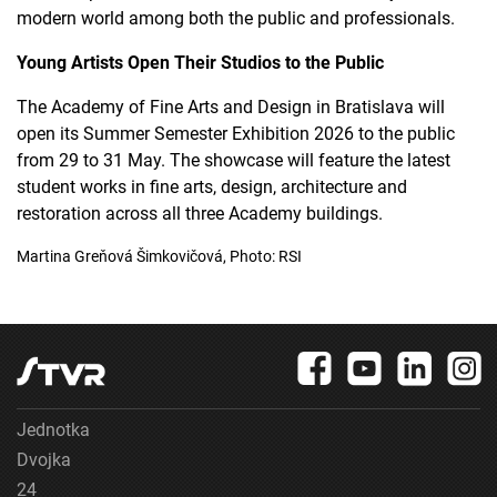
zariadení
modern world among both the public and professionals.
Použiť obmedzené údaje na výber reklamy
Young Artists Open Their Studios to the Public
Vytvoriť profily pre personalizovanú reklamu
The Academy of Fine Arts and Design in Bratislava will
open its Summer Semester Exhibition 2026 to the public
Použiť profily na výber personalizovanej
reklamy
from 29 to 31 May. The showcase will feature the latest
student works in fine arts, design, architecture and
Vytvoriť profily na prispôsobenie obsahu
restoration across all three Academy buildings.
Použiť profily na výber prispôsobeného obsahu
Martina Greňová Šimkovičová, Photo: RSI
Meranie výkonnosti reklamy
Meranie výkonnosti obsahu
Pochopiť cieľové skupiny na základe štatistík
alebo spájania údajov z rôznych zdrojov
Jednotka
Vývoj a zlepšovanie služieb
Dvojka
24
Použitie obmedzených údajov na výber obsahu