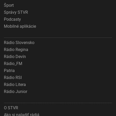
Šport
Špeciálne funkcie IAB:
Správy STVR
Používanie presných údajov o geografickej
Podcasty
polohe
Mobilné aplikácie
Identifikácia zariadení na základe aktívne
vyžiadaných informácií
Rádio Slovensko
Účely spracovania, ktoré nie sú v kompetencii IAB:
Rádio Regina
Potrebný
Rádio Devín
Výkon
Rádio_FM
Patria
Funkčné
Rádio RSI
Reklama
Rádio Litera
Rádio Junior
O STVR
Ako si naladiť rádiá