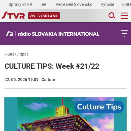
Správy STVR
Deti
Pečie celé Slovensko
Výročie
E-S
ŽIVÉ VYSIELANIE
«
Back / späť
CULTURE TIPS: Week #21/22
22. 05. 2026 19:09 | Culture