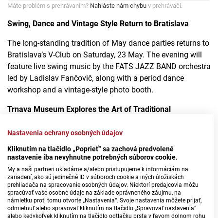
Máte problém s prehrávaním?
Nahláste nám chybu
v prehrávači.
Swing, Dance and Vintage Style Return to Bratislava
The long-standing tradition of May dance parties returns to
Bratislava’s V-Club on Saturday, 23 May. The evening will
feature live swing music by the FATS JAZZ BAND orchestra
led by Ladislav Fančovič, along with a period dance
workshop and a vintage-style photo booth.
Trnava Museum Explores the Art of Traditional
Embroidery
Nastavenia ochrany osobných údajov
The West Slovak Museum continues its “Doors of Culture
Kliknutím na tlačidlo „Poprieť“ sa zachová predvolené
Wide Open” series on Tuesday, 26 May, with a lecture titled
nastavenie iba nevyhnutne potrebných súborov cookie.
From Traditional to Modern: The Embroidery of Alžbeta
My a naši partneri ukladáme a/alebo pristupujeme k informáciám na
Lichnerová
.
zariadení, ako sú jedinečné ID v súboroch cookie a iných úložiskách
prehliadača na spracovanie osobných údajov. Niektorí predajcovia môžu
spracúvať vaše osobné údaje na základe oprávneného záujmu, na
Visitors will be able to see photographic documentation
námietku proti tomu otvorte „Nastavenia“. Svoje nastavenia môžete prijať,
from Lichnerová’s research, as well as examples of her
odmietnuť alebo spravovať kliknutím na tlačidlo „Spravovať nastavenia“
alebo kedykoľvek kliknutím na tlačidlo odtlačku prsta v ľavom dolnom rohu