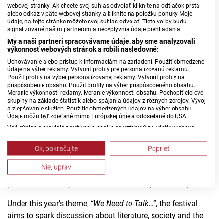
embroidery and design work. The talk will focus on how
webovej stránky. Ak chcete svoj súhlas odvolať, kliknite na odtlačok prsta
traditional patterns were created, where they originated,
alebo odkaz v päte webovej stránky a kliknite na položku ponuky Moje
údaje, na tejto stránke môžete svoj súhlas odvolať. Tieto voľby budú
and the role embroidery played in everyday and festive life.
signalizované našim partnerom a neovplyvnia údaje prehliadania.
My a naši partneri spracovávame údaje, aby sme analyzovali
BRaK Festival Brings International Literature to Bratislava
výkonnosť webových stránok a robili nasledovné:
Uchovávanie alebo prístup k informáciám na zariadení. Použiť obmedzené
The BRaK Literature Festival begins on Wednesday, 27
údaje na výber reklamy. Vytvoriť profily pre personalizovanú reklamu.
May, offering five days of author readings, discussions,
Použiť profily na výber personalizovanej reklamy. Vytvoriť profily na
prispôsobenie obsahu. Použiť profily na výber prispôsobeného obsahu.
performances, concerts and exhibitions.
Meranie výkonnosti reklamy. Meranie výkonnosti obsahu. Pochopiť cieľové
skupiny na základe štatistík alebo spájania údajov z rôznych zdrojov. Vývoj
The festival will also feature a book fair, children’s zone,
a zlepšovanie služieb. Použitie obmedzených údajov na výber obsahu.
Údaje môžu byť zdieľané mimo Európskej únie a odosielané do USA.
comics program and a conference for publishers, libraries
Váš súhlas a pravidlá používania cookie sa vzťahujú na všetky webové
and readers.
stránky „Rozhlasové weby“ vrátane: RSI Deutsch, Rádio Litera, Rádio Regina
Stred, Rádio Regina Západ, Rádio Patria, Rádio Devín, RTVS, Hudobné
Ok, pokračujte
Poprieť
This year’s guests include Czech writer Jakub Stanjura,
pozdravy, Rádio Slovensko, RSI Francais, RSI English, RSI Slovensky, Rádio
Junior, RSI, Rádio Regina Východ, Rádio_FM, RSI Espanol, NEV.
French author Constance Debré, Brazilian novelist Jeferson
Nie, uprav
Zobraziť zoznam partnerov (1 predajcovia IAB)
Tenório, Icelandic author María Elísabet Bragadóttir, Slovak
poet Michal Habaj and visual artist Andrej Dúbravský.
Vaše údaje používame na nasledujúce účely:
Účely spracovania IAB:
Under this year’s theme,
“We Need to Talk…”
, the festival
Uchovávanie alebo prístup k informáciám na
aims to spark discussion about literature, society and the