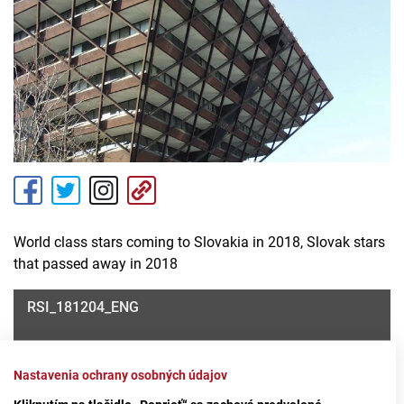
World class stars coming to Slovakia in 2018, Slovak stars
that passed away in 2018
RSI_181204_ENG
Nastavenia ochrany osobných údajov
Máte problém s prehrávaním?
Nahláste nám chybu
v prehrávači.