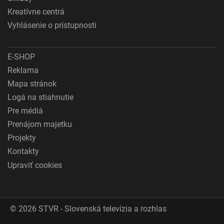
Meranie výkonnosti obsahu
Kreatívne centrá
Pochopiť cieľové skupiny na základe štatistík
Vyhlásenie o prístupnosti
alebo spájania údajov z rôznych zdrojov
Vývoj a zlepšovanie služieb
E-SHOP
Reklama
Použitie obmedzených údajov na výber obsahu
Mapa stránok
Špeciálne funkcie IAB:
Logá na stiahnutie
Používanie presných údajov o geografickej
Pre médiá
polohe
Prenájom majetku
Identifikácia zariadení na základe aktívne
Projekty
vyžiadaných informácií
Kontakty
Účely spracovania, ktoré nie sú v kompetencii IAB:
Upraviť cookies
Potrebný
Výkon
© 2026 STVR - Slovenská televízia a rozhlas
Funkčné