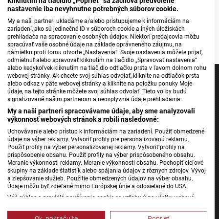
Kliknutím na tlačidlo „Poprieť“ sa zachová predvolené
nastavenie iba nevyhnutne potrebných súborov cookie.
My a naši partneri ukladáme a/alebo pristupujeme k informáciám na
zariadení, ako sú jedinečné ID v súboroch cookie a iných úložiskách
prehliadača na spracovanie osobných údajov. Niektorí predajcovia môžu
spracúvať vaše osobné údaje na základe oprávneného záujmu, na
námietku proti tomu otvorte „Nastavenia“. Svoje nastavenia môžete prijať,
odmietnuť alebo spravovať kliknutím na tlačidlo „Spravovať nastavenia“
alebo kedykoľvek kliknutím na tlačidlo odtlačku prsta v ľavom dolnom rohu
webovej stránky. Ak chcete svoj súhlas odvolať, kliknite na odtlačok prsta
alebo odkaz v päte webovej stránky a kliknite na položku ponuky Moje
údaje, na tejto stránke môžete svoj súhlas odvolať. Tieto voľby budú
signalizované našim partnerom a neovplyvnia údaje prehliadania.
Jednotka
My a naši partneri spracovávame údaje, aby sme analyzovali
výkonnosť webových stránok a robili nasledovné:
Dvojka
Uchovávanie alebo prístup k informáciám na zariadení. Použiť obmedzené
24
údaje na výber reklamy. Vytvoriť profily pre personalizovanú reklamu.
Použiť profily na výber personalizovanej reklamy. Vytvoriť profily na
Šport
prispôsobenie obsahu. Použiť profily na výber prispôsobeného obsahu.
Správy STVR
Meranie výkonnosti reklamy. Meranie výkonnosti obsahu. Pochopiť cieľové
skupiny na základe štatistík alebo spájania údajov z rôznych zdrojov. Vývoj
Podcasty
a zlepšovanie služieb. Použitie obmedzených údajov na výber obsahu.
Údaje môžu byť zdieľané mimo Európskej únie a odosielané do USA.
Mobilné aplikácie
Váš súhlas a pravidlá používania cookie sa vzťahujú na všetky webové
stránky „Rozhlasové weby“ vrátane: RSI Deutsch, Rádio Litera, Rádio Regina
Stred, Rádio Regina Západ, Rádio Patria, Rádio Devín, RTVS, Hudobné
Ok, pokračujte
Poprieť