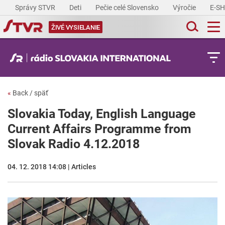
Správy STVR
Deti
Pečie celé Slovensko
Výročie
E-S
ŽIVÉ VYSIELANIE
«
Back / späť
Slovakia Today, English Language
Current Affairs Programme from
Slovak Radio 4.12.2018
04. 12. 2018 14:08 | Articles